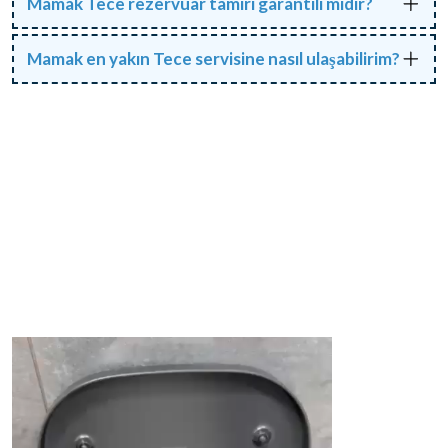
Mamak Tece rezervuar tamiri garantili midir?
Mamak en yakın Tece servisine nasıl ulaşabilirim?