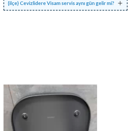
{ilçe} Cevizlidere Visam servis aynı gün gelir mi?