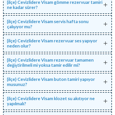
{ilçe} Cevizlidere Visam gömme rezervuar tamiri
ne kadar sürer?
{ilçe} Cevizlidere Visam servis hafta sonu
çalışıyor mu?
{ilçe} Cevizlidere Visam rezervuar ses yapıyor
neden olur?
{ilçe} Cevizlidere Visam rezervuar tamamen
değiştirilmeli mi yoksa tamir edilir mi?
{ilçe} Cevizlidere Visam buton tamiri yapıyor
musunuz?
{ilçe} Cevizlidere Visam klozet su akıtıyor ne
yapılmalı?