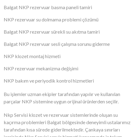
Balgat NKP rezervuar basma paneli tamiri
NKP rezervuar su dolmama problemi çözümü
Balgat NKP rezervuar sürekli su akıtma tamiri
Balgat NKP rezervuar sesli çalışma sorunu giderme
NKP klozet montaj hizmeti
NKP rezervuar mekanizma değişimi
NKP bakım ve periyodik kontrol hizmetleri
Bu işlemler uzman ekipler tarafından yapılır ve kullanılan
parçalar NKP sistemine uygun orijinal ürünlerden seçilir.
Nkp Servisi klozet ve rezervuar sistemlerinde oluşan su
kaçırma problemleri Balgat bölgesinde deneyimli ustalarımız
tarafından kısa sürede giderilmektedir. Çankaya sınırları
içerisinde Nkp Servisi servis hizmeti kapsamında iç takım